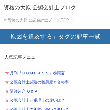
資格の大原 公認会計士ブログ
資格の大原 公認会計士ブログ
TOP
「原因を追及する」タグの記事一覧
人気記事メニュー
☆
月刊『ＣＯＭＰＡＳＳ』巻頭言
☆
公認会計士試験の難易度と合格率
☆
講師紹介 Ｑ＆Ａ
☆
公認会計士と税理士の違いは？
☆
公認会計士の年収は高い？低い？