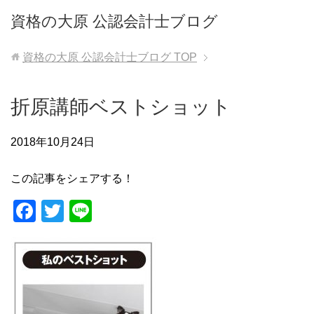
資格の大原 公認会計士ブログ
資格の大原 公認会計士ブログ
TOP
折原講師ベストショット
2018年10月24日
この記事をシェアする！
F
T
Li
a
wi
n
c
tt
e
e
er
b