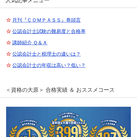
人気記事メニュー
☆
月刊『ＣＯＭＰＡＳＳ』巻頭言
☆
公認会計士試験の難易度と合格率
☆
講師紹介 Ｑ＆Ａ
☆
公認会計士と税理士の違いは？
☆
公認会計士の年収は高い？低い？
＜資格の大原＞ 合格実績 ＆ おススメコース