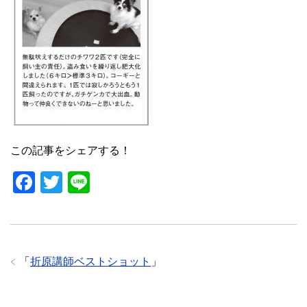
o
o
k
この記事をシェアする！
F
T
Li
a
wi
n
c
tt
e
e
er
「
折原講師ベストショット
」
b
o