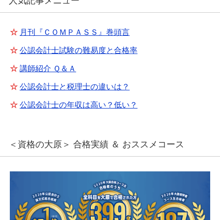
人気記事メニュー
☆
月刊『ＣＯＭＰＡＳＳ』巻頭言
☆
公認会計士試験の難易度と合格率
☆
講師紹介 Ｑ＆Ａ
☆
公認会計士と税理士の違いは？
☆
公認会計士の年収は高い？低い？
＜資格の大原＞ 合格実績 ＆ おススメコース