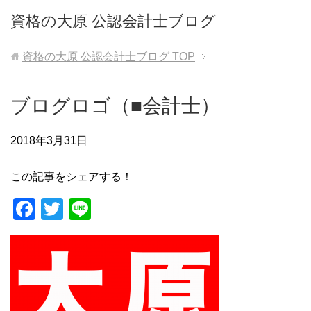
資格の大原 公認会計士ブログ
資格の大原 公認会計士ブログ
TOP
ブログロゴ（■会計士）
2018年3月31日
この記事をシェアする！
F
T
Li
a
wi
n
c
tt
e
e
er
b