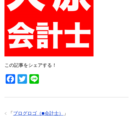
o
o
k
この記事をシェアする！
F
T
Li
a
wi
n
c
tt
e
e
er
「
ブログロゴ（■会計士）
」
b
o